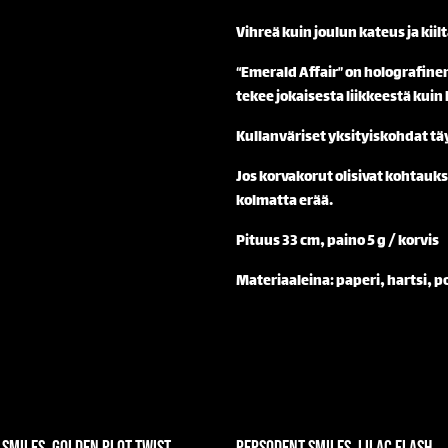
Vihreä kuin joulun kateus ja kiil
“Emerald Affair” on holografine
tekee jokaisesta liikkeestä ku
Kullanväriset yksityiskohdat t
Jos korvakorut olisivat kohtauk
kolmatta erää.
Pituus 33 cm, paino 5 g / korvis
Materiaaleina: paperi, hartsi, po