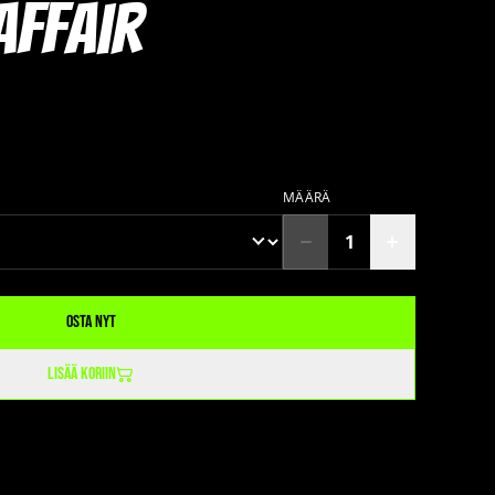
Affair
MÄÄRÄ
Osta nyt
Lisää koriin