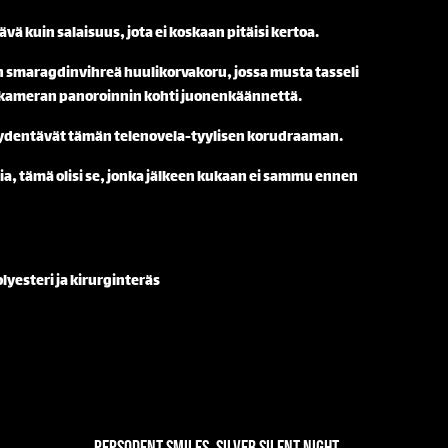
tävä kuin salaisuus, jota ei koskaan pitäisi kertoa.
n smaragdinvihreä huulikorvakoru, jossa musta tasseli
in kameran panoroinnin kohti juonenkäännettä.
äydentävät tämän telenovela-tyylisen korudraaman.
sia, tämä olisi se, jonka jälkeen kukaan ei sammu ennen
lyesteri ja kirurginteräs