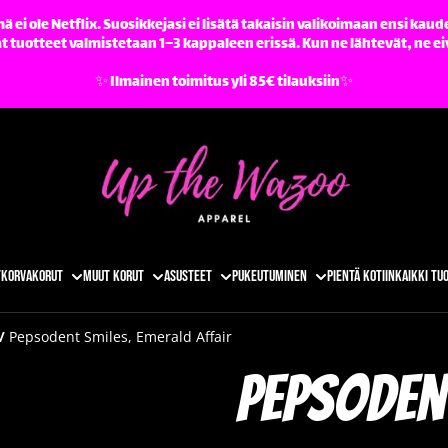
ä ei ole Netflix. Suosikkejasi ei lisätä takaisin valikoimaan ensi kaude
tuotteet valmistetaan 1–3 kappaleen erissä. Kun ne lähtevät, ne ei
✨️ Ilmainen toimitus yli 85€ tilauksiin✨️
t
Korvakorut
Muut korut
Asusteet
Pukeutuminen
Pientä kotiin
Kaikki tu
/
Pepsodent Smiles, Emerald Affair
Pepsoden