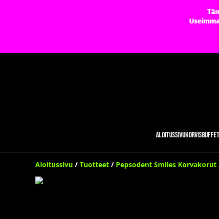
Täm
Useimmat 
Aloitussivu
Korvisbuffe
Aloitussivu
/
Tuotteet
/
Pepsodent Smiles Korvakorut