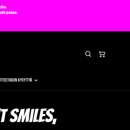
lla.
vät palaa.
otteet
Usein kysyttyä
t Smiles,