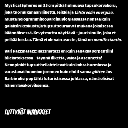
Mystical Spheres on 35 cm pitkä hulmuava tupsukorvakoru,
joka tuo mukanaan liikettä, leikkiä ja
tähtiroolin energiaa
.
Musta hologrammileopardikuvio yläosassa hohtaa kuin
galaksin keskusta ja tupsut seuraavat mukana jokaisessa
käännöksessä. Kevyt mutta näyttävä – juuri sinulle, joka et
pelkää loistaa. Tämä ei ole vain asuste, tämä on
manifestaatio
.
Väri Razzmatazz: Razzmatazz on kuin sähäkkä serpentiini
bilekatoksessa – täynnä liikettä, valoa ja asennetta!
Neonpinkit tupsut heilahtelevat kuin kobra hurmiossa ja
varastavat huomion jo ennen kuin ehdit sanoa
glitter
. Jos
Barbie olisi poptähti futuristisessa juhlassa, nämä olisivat
hänen lavakorviksensa.
Liittyvät nimikkeet