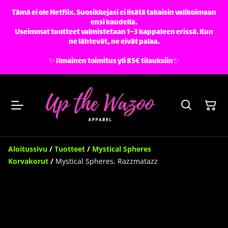
Tämä ei ole Netflix. Suosikkejasi ei lisätä takaisin valikoimaan
ensi kaudella.
Useimmat tuotteet valmistetaan 1–3 kappaleen erissä. Kun
ne lähtevät, ne eivät palaa.
✨️ Ilmainen toimitus yli 85€ tilauksiin✨️
Aloitussivu
/
Tuotteet
/
Mystical Spheres
Korvakorut
/
Mystical Spheres, Razzmatazz