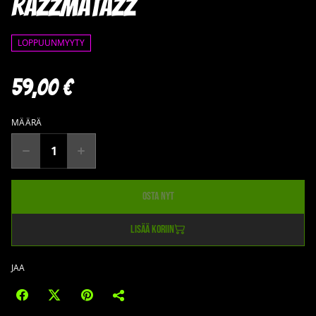
Razzmatazz
LOPPUUNMYYTY
59,00 €
MÄÄRÄ
Osta nyt
Lisää koriin
JAA