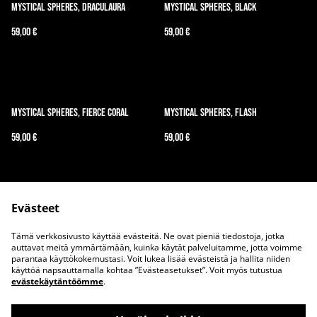
Mystical Spheres, Draculaura
Mystical Spheres, Black
59,00 €
59,00 €
Mystical Spheres, Fierce Coral
Mystical Spheres, Flash
59,00 €
59,00 €
Evästeet
Tämä verkkosivusto käyttää evästeitä. Ne ovat pieniä tiedostoja, jotka
auttavat meitä ymmärtämään, kuinka käytät palveluitamme, jotta voimme
parantaa käyttökokemustasi. Voit lukea lisää evästeistä ja hallita niiden
Ota meihin yhteyttä
Juridiset ehdot
käyttöä napsauttamalla kohtaa ”Evästeasetukset”. Voit myös tutustua
evästekäytäntöömme
.
Tietosuojakäytäntö
Evästekäytäntö