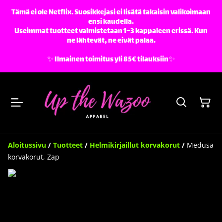
Tämä ei ole Netflix. Suosikkejasi ei lisätä takaisin valikoimaan
ensi kaudella.
Useimmat tuotteet valmistetaan 1–3 kappaleen erissä. Kun
ne lähtevät, ne eivät palaa.
✨️ Ilmainen toimitus yli 85€ tilauksiin✨️
Aloitussivu
/
Tuotteet
/
Helmikirjaillut korvakorut
/
Medusa
korvakorut, Zap