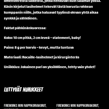
limenvihreistä säikeistä, jotka hehkuvat kuin salamat yössä.
Käsin kirjotut lasihelmet tekevät tästä korusta rohkean
kumppanin niille, jotka haluavat tyylinsä olevan yhtä aikaa
synkkä ja sähköinen.
Faktat pähkinänkuoressa:
Koko: 10 cm pitkä, 2 cm leveä – statement, baby!
Paino: 8 g per korvis – kevyt, mutta tuntuva
Materiaali: Rocaille-lasihelmet ja kirurginteräs
Uniikkius: Jokainen pari on yksilöllinen, tehty vain yhdet!
Liittyvät nimikkeet
Fireworks mini nappikorvakorut,
Fireworks mini nappikorvakorut,