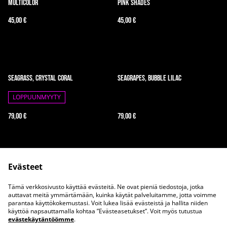
Multicolor
Pink Shades
45,00 €
45,00 €
Seagrass, Crystal Coral
Seagrapes, Bubble Lilac
LOPPUUNMYYTY
79,00 €
79,00 €
Evästeet
Tämä verkkosivusto käyttää evästeitä. Ne ovat pieniä tiedostoja, jotka
auttavat meitä ymmärtämään, kuinka käytät palveluitamme, jotta voimme
parantaa käyttökokemustasi. Voit lukea lisää evästeistä ja hallita niiden
Ota meihin yhteyttä
Juridiset ehdot
käyttöä napsauttamalla kohtaa ”Evästeasetukset”. Voit myös tutustua
evästekäytäntöömme
.
Tietosuojakäytäntö
Evästekäytäntö