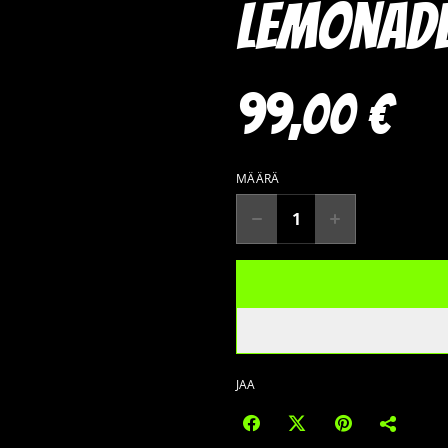
Lemonad
99,00 €
MÄÄRÄ
JAA