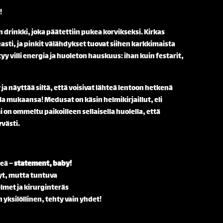
!
drinkki, joka päätettiin pukea korvikseksi. Kirkas
asti, ja pinkit välähdykset tuovat siihen karkkimaista
yy villi energia ja huoleton hauskuus: ihan kuin festarit,
 ja näyttää siltä, että voisivat lähteä lentoon hetkenä
a mukaansa! Medusat on käsin helmikirjaillut, eli
 on ommeltu paikoilleen sellaisella huolella, että
västi.
veä –
statement, baby!
vyt, mutta tuntuva
lmet ja kirurginteräs
 yksilöllinen, tehty vain yhdet!