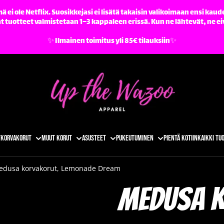
ä ei ole Netflix. Suosikkejasi ei lisätä takaisin valikoimaan ensi kaude
tuotteet valmistetaan 1–3 kappaleen erissä. Kun ne lähtevät, ne ei
✨️ Ilmainen toimitus yli 85€ tilauksiin✨️
t
Korvakorut
Muut korut
Asusteet
Pukeutuminen
Pientä kotiin
Kaikki tu
edusa korvakorut, Lemonade Dream
Medusa 