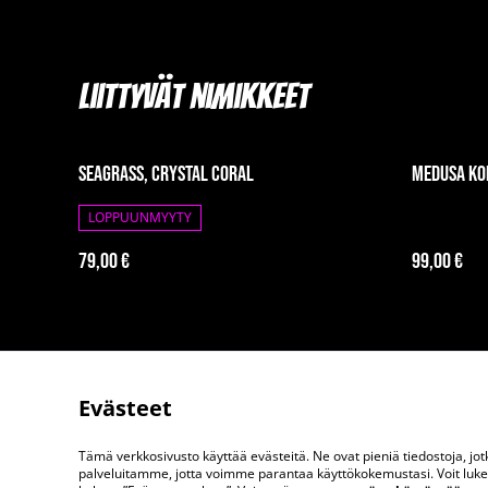
Liittyvät nimikkeet
Seagrass, Crystal Coral
Medusa ko
LOPPUUNMYYTY
79,00 €
99,00 €
Evästeet
Tämä verkkosivusto käyttää evästeitä. Ne ovat pieniä tiedostoja, j
Ota meihin yhteytt
palveluitamme, jotta voimme parantaa käyttökokemustasi. Voit lukea 