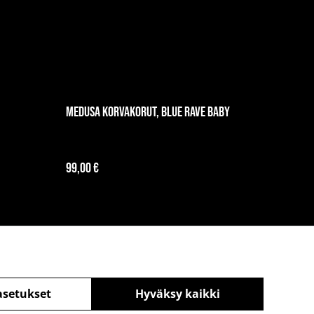
Medusa korvakorut, Blue Rave Baby
99,00 €
asetukset
Hyväksy kaikki
äntö