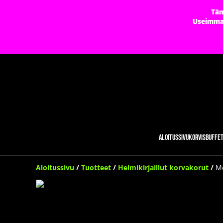
Täm
Useimmat 
Aloitussivu
Korvisbuffe
Aloitussivu
/
Tuotteet
/
Helmikirjaillut korvakorut
/
M