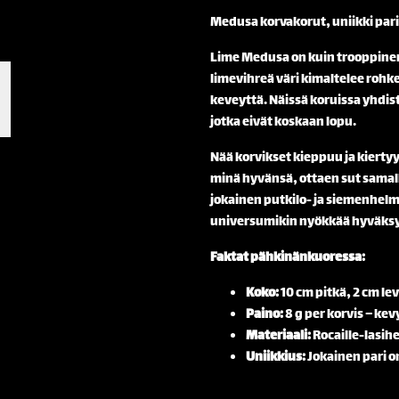
Medusa korvakorut, uniikki pari
Lime Medusa on kuin trooppinen 
limevihreä väri kimaltelee rohke
keveyttä. Näissä koruissa yhdist
jotka eivät koskaan lopu.
Nää korvikset kieppuu ja kiertyy
minä hyvänsä, ottaen sut samall
jokainen putkilo- ja siemenhelmi
universumikin nyökkää hyväksy
Faktat pähkinänkuoressa:
Koko:
10 cm pitkä, 2 cm le
Paino:
8 g per korvis – ke
Materiaali:
Rocaille-lasihe
Uniikkius:
Jokainen pari on