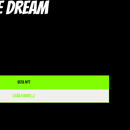
e Dream
Osta nyt
Lisää koriin