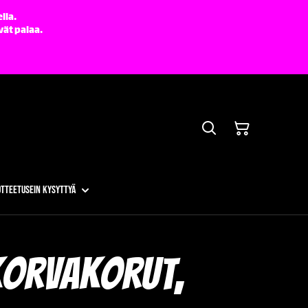
lla.
vät palaa.
otteet
Usein kysyttyä
korvakorut,