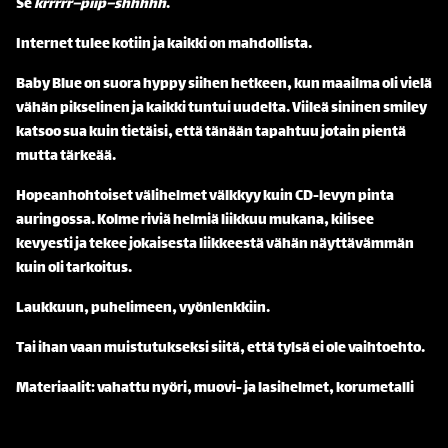
Se
krrrrr–piip–shhhhh
.
Internet tulee kotiin ja kaikki on mahdollista.
Baby Blue on suora hyppy siihen hetkeen, kun maailma oli vielä
vähän pikselinen ja kaikki tuntui uudelta. Viileä sininen smiley
katsoo sua kuin tietäisi, että tänään tapahtuu jotain pientä
mutta tärkeää.
Hopeanhohtoiset välihelmet välkkyy kuin CD-levyn pinta
auringossa. Kolme riviä helmiä liikkuu mukana, kilisee
kevyesti ja tekee jokaisesta liikkeestä vähän näyttävämmän
kuin oli tarkoitus.
Laukkuun, puhelimeen, vyönlenkkiin.
Tai ihan vaan muistutukseksi siitä, että tylsä ei ole vaihtoehto.
Materiaalit: vahattu nyöri, muovi- ja lasihelmet, korumetalli