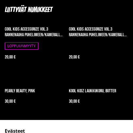
Liittyvät nimikkeet
Cool Kids Accessorize vol.3
Cool Kids Accessorize vol.3
rannenauha puhelimeen/kameralle,
rannenauha puhelimeen/kameralle,
Candy Rave
Sunset Party
LOPPUUNMYYTY
20,00 €
20,00 €
Pearly Beauty, Pink
Kool Kidz laukkukoru, butter
30,00 €
30,00 €
Evästeet