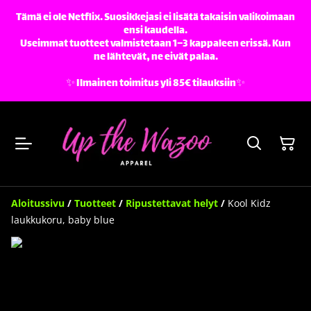
Tämä ei ole Netflix. Suosikkejasi ei lisätä takaisin valikoimaan
ensi kaudella.
Useimmat tuotteet valmistetaan 1–3 kappaleen erissä. Kun
ne lähtevät, ne eivät palaa.
✨️ Ilmainen toimitus yli 85€ tilauksiin✨️
Aloitussivu
/
Tuotteet
/
Ripustettavat helyt
/
Kool Kidz
laukkukoru, baby blue