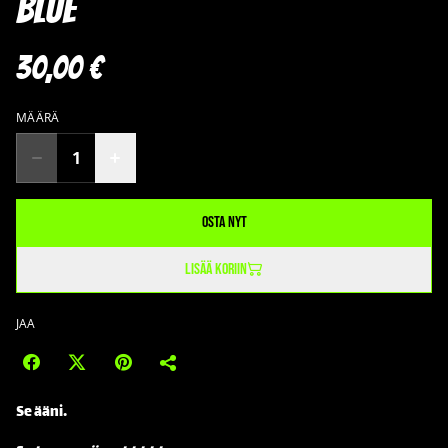
blue
30,00 €
MÄÄRÄ
Osta nyt
Lisää koriin
JAA
Se ääni.