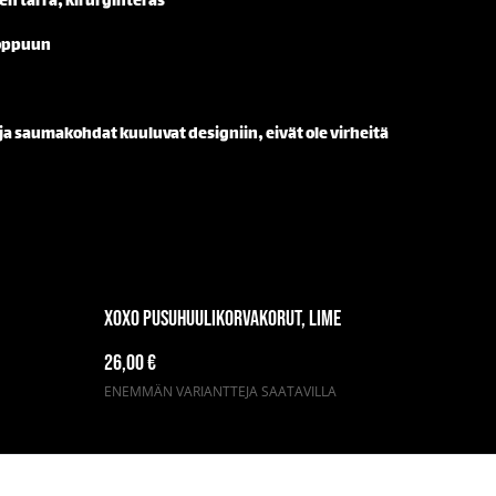
nen tarra, kirurginteräs
loppuun
ja saumakohdat kuuluvat designiin, eivät ole virheitä
XOXO pusuhuulikorvakorut, lime
26,00 €
ENEMMÄN VARIANTTEJA SAATAVILLA