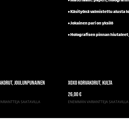
• Materiaalit: paperi, holografi
• Käsityönä valmistettu alusta 
• Jokainen pari on yksilö
• Holografisen pinnan hiutaleet 
akorut, joulunpunainen
XOXO korvakorut, kulta
26,00 €
RIANTTEJA SAATAVILLA
ENEMMÄN VARIANTTEJA SAATAVILLA