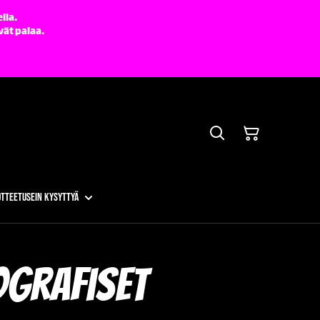
lla.
vät palaa.
otteet
Usein kysyttyä
ografiset