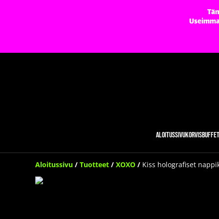
Täm
Useimmat 
Aloitussivu
Korvisbuffe
Aloitussivu
/
Tuotteet
/
XOXO
/
Kiss holografiset nappi