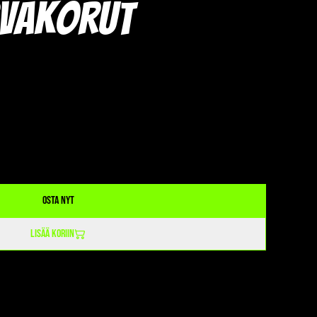
rvakorut
Osta nyt
Lisää koriin