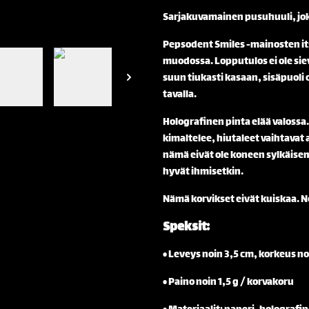
Sarjakuvamainen pusuhuuli, joka
Pepsodent Smiles -mainosten its
muodossa. Lopputulos ei ole sie
suun tiukasti kasaan, sisäpuoli 
tavalla.
Holografinen pinta elää valossa. 
kimaltelee, hiutaleet vaihtavat
nämä eivät ole koneen sylkäisemi
hyvät ihmisetkin.
Nämä korvikset eivät kuiskaa. Ne
Speksit:
• Leveys noin 3,5 cm, korkeus no
• Paino noin 1,5 g / korvakoru