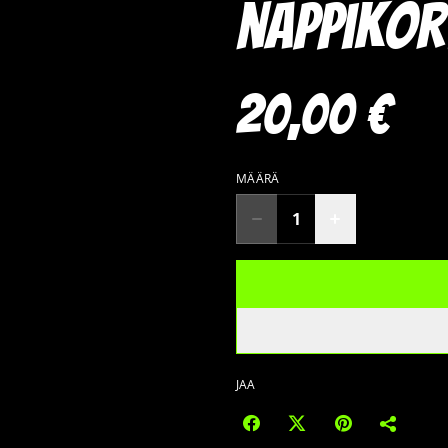
nappiko
20,00 €
MÄÄRÄ
JAA