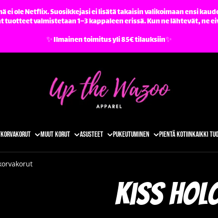
ä ei ole Netflix. Suosikkejasi ei lisätä takaisin valikoimaan ensi kaude
tuotteet valmistetaan 1–3 kappaleen erissä. Kun ne lähtevät, ne ei
✨️ Ilmainen toimitus yli 85€ tilauksiin✨️
t
Korvakorut
Muut korut
Asusteet
Pukeutuminen
Pientä kotiin
Kaikki tu
korvakorut
Kiss hol