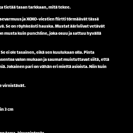
 tietää tasan tarkkaan, mitä tekee.
evarmuus ja XOXO-viestien flirtti törmäävät tässä
vä. Se on röyhkeästi hauska. Mustat ääriviivat vetävät
on musta kuin punchline, joka osuu ja sattuu hyvällä
Se ei ole tasainen, eikä sen kuulukaan olla. Pinta
 asentoa valon mukaan ja saumat muistuttavat siitä, että
ä. Jokainen pari on vähän eri mieltä asioista. Niin kuin
 virnistävät.
in 3 cm