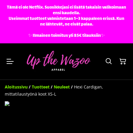
Tämä ei ole Netflix. Suosikkejasi ei lisätä takaisin valikoimaan
ensi kaudella.
Useimmat tuotteet valmistetaan 1–3 kappaleen erissä. Kun
ne lähtevät, ne eivät palaa.
✨️ Ilmainen toimitus yli 85€ tilauksiin✨️
Aloitussivu
/
Tuotteet
/
Neuleet
/
Hexi Cardigan,
mittatilaustyönä koot XS-L