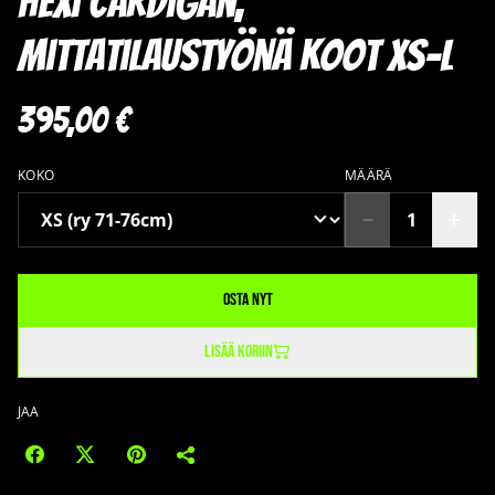
Hexi Cardigan,
mittatilaustyönä koot XS-L
395,00 €
KOKO
MÄÄRÄ
Osta nyt
Lisää koriin
JAA