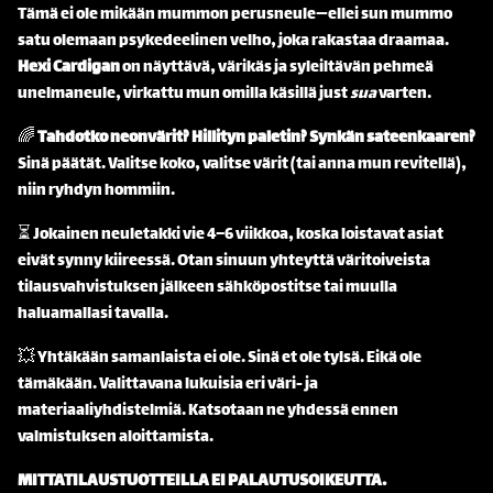
Tämä ei ole mikään mummon perusneule—ellei sun mummo
satu olemaan psykedeelinen velho, joka rakastaa draamaa.
Hexi Cardigan
on näyttävä, värikäs ja syleiltävän pehmeä
unelmaneule, virkattu mun omilla käsillä just
sua
varten.
🌈
Tahdotko neonvärit? Hillityn paletin? Synkän sateenkaaren?
Sinä päätät. Valitse koko, valitse värit (tai anna mun revitellä),
niin ryhdyn hommiin.
⏳ Jokainen neuletakki vie 4–6 viikkoa, koska loistavat asiat
eivät synny kiireessä. Otan sinuun yhteyttä väritoiveista
tilausvahvistuksen jälkeen sähköpostitse tai muulla
haluamallasi tavalla.
💥 Yhtäkään samanlaista ei ole. Sinä et ole tylsä. Eikä ole
tämäkään. Valittavana lukuisia eri väri- ja
materiaaliyhdistelmiä. Katsotaan ne yhdessä ennen
valmistuksen aloittamista.
MITTATILAUSTUOTTEILLA EI PALAUTUSOIKEUTTA.