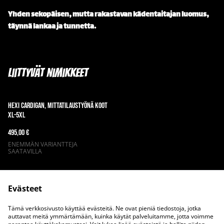
Yhden sekopäisen, mutta rakastavan kädentaitajan luomus,
täynnä lankaa ja tunnetta.
Liittyvät nimikkeet
Hexi Cardigan, mittatilaustyönä koot
XL-5XL
495,00 €
ENEMMÄN VARIANTTEJA
SAATAVILLA
Evästeet
Tämä verkkosivusto käyttää evästeitä. Ne ovat pieniä tiedostoja, jotka
auttavat meitä ymmärtämään, kuinka käytät palveluitamme, jotta voimme