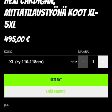
Hexi Cardigan,
mittatilaustyönä koot XL-
5XL
495,00 €
KOKO
MÄÄRÄ
Osta nyt
Lisää koriin
JAA