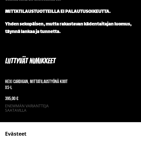
MITTATILAUSTUOTTEILLA EI PALAUTUSOIKEUTTA.
Yhden sekopäisen, mutta rakastavan kädentaitajan luomus,
täynnä lankaa ja tunnetta.
Liittyvät nimikkeet
Hexi Cardigan, mittatilaustyönä koot
XS-L
395,00 €
ENEMMÄN VARIANTTEJA
SAATAVILLA
Evästeet