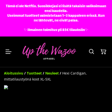
Tämä ei ole Netflix. Suosikkejasi ei lisätä takaisin valikoimaan
ensi kaudella.
Useimmat tuotteet valmistetaan 1–3 kappaleen erissä. Kun
ne lähtevät, ne eivät palaa.
✨️ Ilmainen toimitus yli 85€ tilauksiin✨️
Aloitussivu
/
Tuotteet
/
Neuleet
/
Hexi Cardigan,
mittatilaustyönä koot XL-5XL