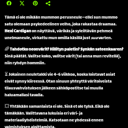
Tämä ei ole mikään mummon perusneule—ellei sun mummo
satu olemaan psykedeelinen velho, joka rakastaa draamaa.
Hexi Cardigan
on näyttävä, värikäs ja syleiltävän pehmeä
unelmaneule, virkattu mun omilla käsillä just
sua
varten.
🌈
Tahdotko neonvärit? Hillityn paletin? Synkän sateenkaaren?
Sinä päätät. Valitse koko, valitse värit (tai anna mun revitellä),
niin ryhdyn hommiin.
⏳ Jokainen neuletakki vie 4–6 viikkoa, koska loistavat asiat
eivät synny kiireessä. Otan sinuun yhteyttä väritoiveista
tilausvahvistuksen jälkeen sähköpostitse tai muulla
haluamallasi tavalla.
💥 Yhtäkään samanlaista ei ole. Sinä et ole tylsä. Eikä ole
tämäkään. Valittavana lukuisia eri väri- ja
materiaaliyhdistelmiä. Katsotaan ne yhdessä ennen
valmistuksen aloittamista.