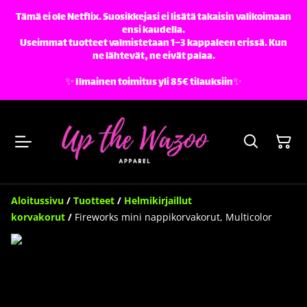
Tämä ei ole Netflix. Suosikkejasi ei lisätä takaisin valikoimaan
ensi kaudella.
Useimmat tuotteet valmistetaan 1–3 kappaleen erissä. Kun
ne lähtevät, ne eivät palaa.
✨️ Ilmainen toimitus yli 85€ tilauksiin✨️
Aloitussivu
/
Tuotteet
/
Helmikirjaillut
korvakorut
/
Fireworks mini nappikorvakorut, Multicolor