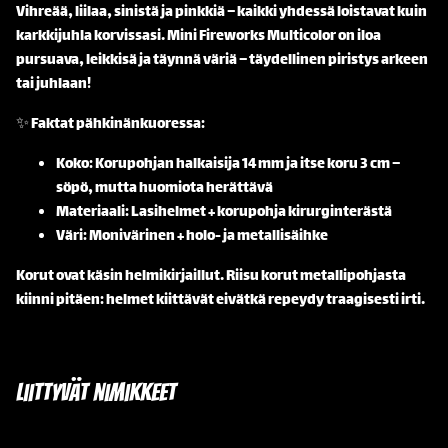
Vihreää, liilaa, sinistä ja pinkkiä – kaikki yhdessä loistavat kuin
karkkijuhla korvissasi. Mini Fireworks Multicolor on iloa
pursuava, leikkisä ja täynnä väriä – täydellinen piristys arkeen
tai juhlaan!
✨ Faktat pähkinänkuoressa:
Koko: Korupohjan halkaisija 14 mm ja itse koru 3 cm –
söpö, mutta huomiota herättävä
Materiaali: Lasihelmet + korupohja kirurginterästä
Väri: Monivärinen + holo- ja metallisäihke
Korut ovat käsin helmikirjaillut. Riisu korut metallipohjasta
kiinni pitäen: helmet kiittävät eivätkä repeydy traagisesti irti.
Liittyvät nimikkeet