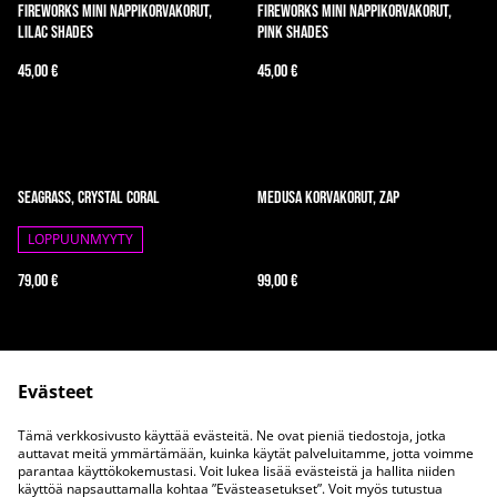
Fireworks mini nappikorvakorut,
Fireworks mini nappikorvakorut,
Lilac Shades
Pink Shades
45,00 €
45,00 €
Seagrass, Crystal Coral
Medusa korvakorut, Zap
LOPPUUNMYYTY
79,00 €
99,00 €
Evästeet
Tämä verkkosivusto käyttää evästeitä. Ne ovat pieniä tiedostoja, jotka
auttavat meitä ymmärtämään, kuinka käytät palveluitamme, jotta voimme
parantaa käyttökokemustasi. Voit lukea lisää evästeistä ja hallita niiden
Ota meihin yhteyttä
Juridiset ehdot
käyttöä napsauttamalla kohtaa ”Evästeasetukset”. Voit myös tutustua