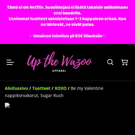
Tämä ei ole Netflix. Suosikkejasi ei lisätä takaisin valikoimaan
ensi kaudella.
Useimmat tuotteet valmistetaan 1–3 kappaleen erissä. Kun
ne lähtevät, ne eivät palaa.
✨️ Ilmainen toimitus yli 85€ tilauksiin✨️
Aloitussivu
/
Tuotteet
/
XOXO
/
Be my Valentine
nappikorvakorut, Sugar Rush