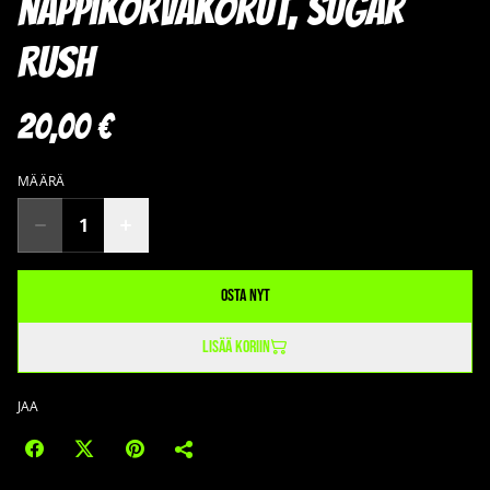
nappikorvakorut, Sugar
Rush
20,00 €
MÄÄRÄ
Osta nyt
Lisää koriin
JAA