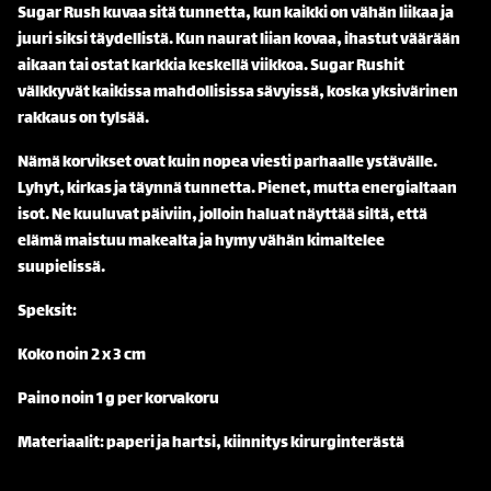
Sugar Rush kuvaa sitä tunnetta, kun kaikki on vähän liikaa ja
juuri siksi täydellistä. Kun naurat liian kovaa, ihastut väärään
aikaan tai ostat karkkia keskellä viikkoa. Sugar Rushit
välkkyvät kaikissa mahdollisissa sävyissä, koska yksivärinen
rakkaus on tylsää.
Nämä korvikset ovat kuin nopea viesti parhaalle ystävälle.
Lyhyt, kirkas ja täynnä tunnetta. Pienet, mutta energialtaan
isot. Ne kuuluvat päiviin, jolloin haluat näyttää siltä, että
elämä maistuu makealta ja hymy vähän kimaltelee
suupielissä.
Speksit:
Koko noin 2 x 3 cm
Paino noin 1 g per korvakoru
Materiaalit: paperi ja hartsi, kiinnitys kirurginterästä