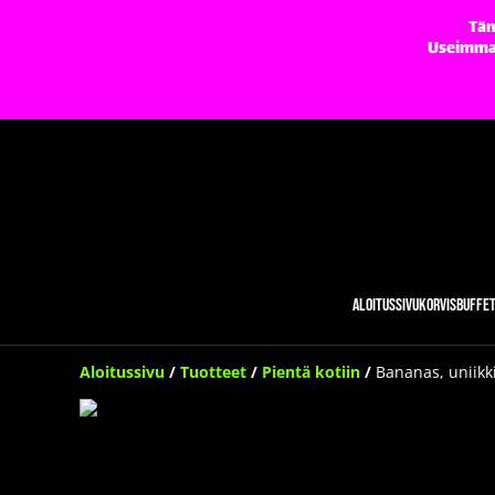
Täm
Useimmat 
Aloitussivu
Korvisbuffe
Aloitussivu
/
Tuotteet
/
Pientä kotiin
/
Bananas, uniikki