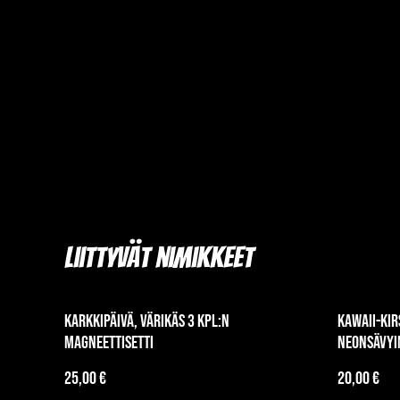
Liittyvät nimikkeet
Karkkipäivä, värikäs 3 kpl:n
Kawaii-kir
magneettisetti
neonsävyi
25,00 €
20,00 €