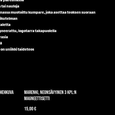
ua yläreunassa
 tai nauloja
unassa muotoiltu kumpare, joka asettaa teoksen suoraan
vaikutelman
paletta
neerattu, logotarra takapuolella
rasia
ää
on uniikki taideteos
 hehkuva
Marenki, neonsävyinen 3 kpl:n
magneettisetti
15,00 €