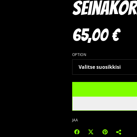
seinäkor
65,00 €
OPTION
JAA