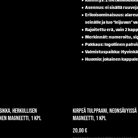
Kiinnitys: 2 metallikoukk
Asennus: ei sisällä ruuveja
Erikoisominaisuus: alare
seinälle ja luo “leijuvan” 
Rajoitettu erä, vain 2 kap
Merkinnät: numeroitu, sig
Pakkaus: logollinen pahvi
Valmistuspaikka: Hyvink
Huomio: jokainen kappale 
sikka, herkullisen
Kirpeä tulppaani, neonsävyissä
nen magneetti, 1 kpl
magneetti, 1 kpl
20,00 €