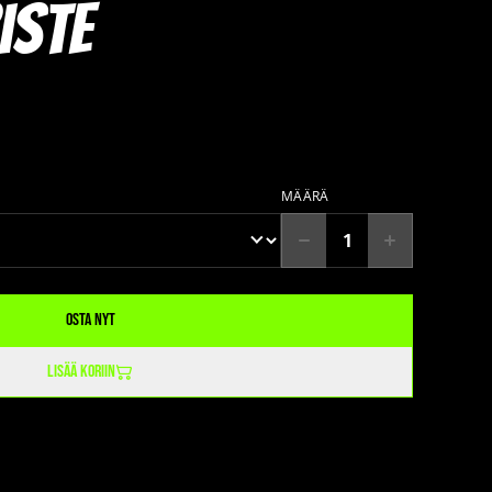
iste
MÄÄRÄ
Osta nyt
Lisää koriin