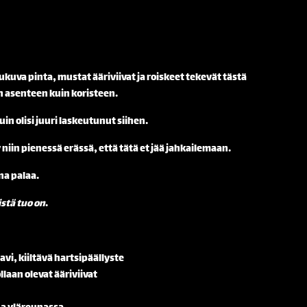
kuva pinta, mustat ääriviivat ja roiskeet tekevät tästä
 asenteen kuin koristeen.
kuin olisi juuri laskeutunut siihen.
niin pienessä erässä, että tätä et jää jahkailemaan.
na palaa.
stä tuo on
.
avi, kiiltävä hartsipäällyste
aan olevat ääriviivat