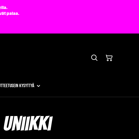
lla.
vät palaa.
otteet
Usein kysyttyä
 uniikki