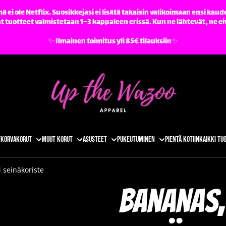
ä ei ole Netflix. Suosikkejasi ei lisätä takaisin valikoimaan ensi kaude
tuotteet valmistetaan 1–3 kappaleen erissä. Kun ne lähtevät, ne ei
✨️ Ilmainen toimitus yli 85€ tilauksiin✨️
t
Korvakorut
Muut korut
Asusteet
Pukeutuminen
Pientä kotiin
Kaikki tu
 seinäkoriste
Bananas,