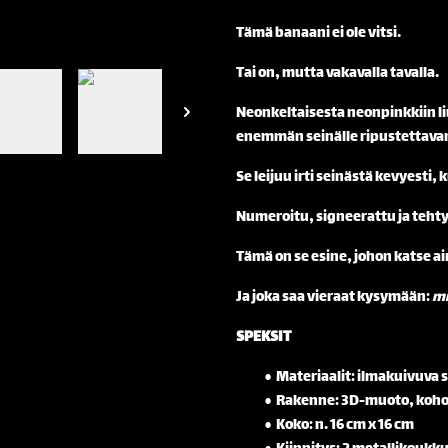
Tämä banaani ei ole vitsi.
Tai on, mutta vakavalla tavalla.
Neonkeltaisesta neonpinkkiin liu
enemmän seinälle ripustettavan
Se leijuu irti seinästä kevyesti, 
Numeroitu, signeerattu ja tehty 
Tämä on se esine, johon katse ai
Ja joka saa vieraat kysymään:
mi
SPEKSIT
Materiaalit: ilmakuivuva s
Rakenne: 3D-muoto, koholl
Koko: n. 16 cm x 16 cm