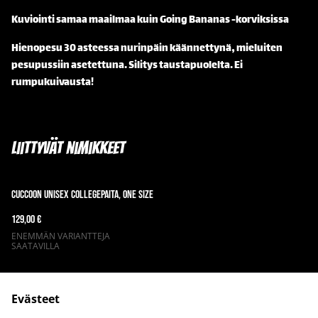
Kuviointi samaa maailmaa kuin Going Bananas -korviksissa
Hienopesu 30 asteessa nurinpäin käännettynä, mieluiten
pesupussiin asetettuna. Silitys taustapuolelta. Ei
rumpukuivausta!
Liittyvät nimikkeet
Cuccoon Unisex Collegepaita, one size
129,00 €
ENEMMÄN VARIANTTEJA
SAATAVILLA
Evästeet