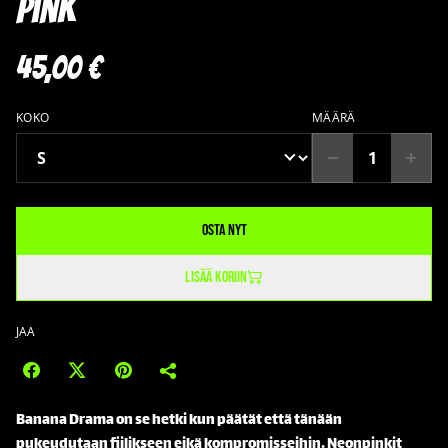
Pink
45,00 €
KOKO
MÄÄRÄ
Osta nyt
Lisää koriin
JAA
Banana Drama on se hetki kun päätät että tänään
pukeudutaan fiilikseen eikä kompromisseihin. Neonpinkit