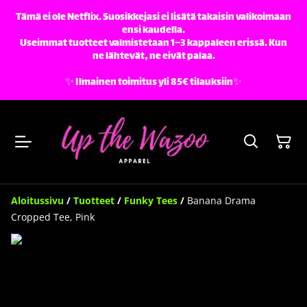
Tämä ei ole Netflix. Suosikkejasi ei lisätä takaisin valikoimaan
ensi kaudella.
Useimmat tuotteet valmistetaan 1–3 kappaleen erissä. Kun
ne lähtevät, ne eivät palaa.
✨️ Ilmainen toimitus yli 85€ tilauksiin✨️
Aloitussivu
/
Tuotteet
/
Funky Tees
/
Banana Drama
Cropped Tee, Pink