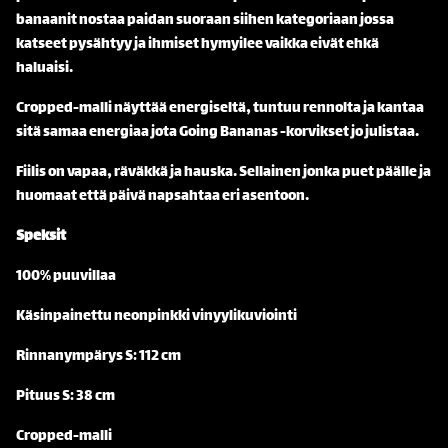
banaanit nostaa paidan suoraan siihen kategoriaan jossa
katseet pysähtyy ja ihmiset hymyilee vaikka eivät ehkä
haluaisi.
Cropped-malli näyttää energiseltä, tuntuu rennolta ja kantaa
sitä samaa energiaa jota Going Bananas -korvikset jo julistaa.
Fiilis on vapaa, räväkkä ja hauska. Sellainen jonka puet päälle ja
huomaat että päivä napsahtaa eri asentoon.
Speksit
100% puuvillaa
Käsinpainettu neonpinkki vinyylikuviointi
Rinnanympärys S: 112 cm
Pituus S: 38 cm
Cropped-malli